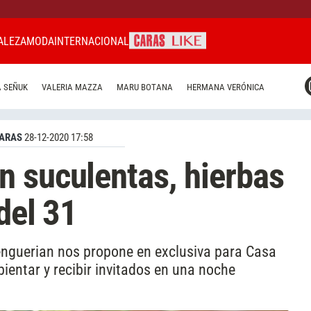
ALEZA
MODA
INTERNACIONAL
CARAS MIAMI
 SEÑUK
VALERIA MAZZA
MARU BOTANA
HERMANA VERÓNICA
CARAS BRASIL
CARAS URUGUAY
ARAS
28-12-2020 17:58
 suculentas, hierbas
del 31
enguerian nos propone en exclusiva para Casa
ientar y recibir invitados en una noche