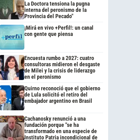
La Doctora tensiona la pugna
interna del peronismo de la
Provincia del Pecado"
¡Mirá en vivo +Perfil!: un canal
con gente que piensa
Encuesta rumbo a 2027: cuatro
consultoras midieron el desgaste
de Milei y la crisis de liderazgo
en el peronismo
Quirno reconoció que el gobierno
de Lula solicitó el retiro del
embajador argentino en Brasil
Cachanosky renunció a una
fundación porque "se ha
transformado en una especie de
Instituto Patria incondicional de