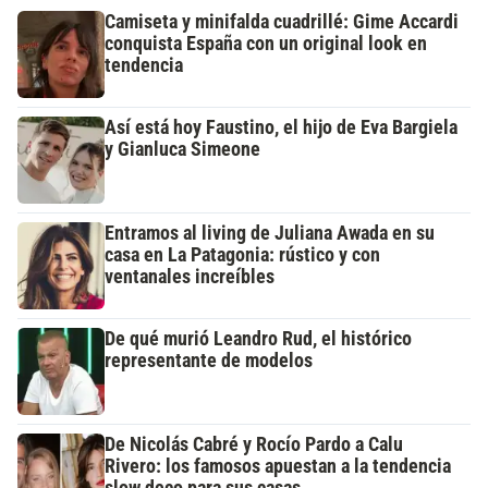
Camiseta y minifalda cuadrillé: Gime Accardi
conquista España con un original look en
tendencia
Así está hoy Faustino, el hijo de Eva Bargiela
y Gianluca Simeone
Entramos al living de Juliana Awada en su
casa en La Patagonia: rústico y con
ventanales increíbles
De qué murió Leandro Rud, el histórico
representante de modelos
De Nicolás Cabré y Rocío Pardo a Calu
Rivero: los famosos apuestan a la tendencia
slow deco para sus casas