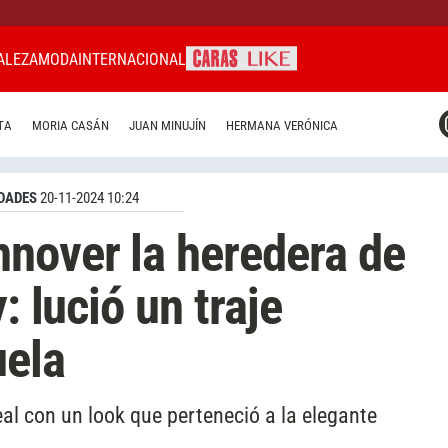
ALEZA
MODA
INTERNACIONAL
CARAS MIAMI
TA
MORIA CASÁN
JUAN MINUJÍN
HERMANA VERÓNICA
CARAS BRASIL
CARAS URUGUAY
DADES
20-11-2024 10:24
nover la heredera de
: lució un traje
uela
real con un look que perteneció a la elegante