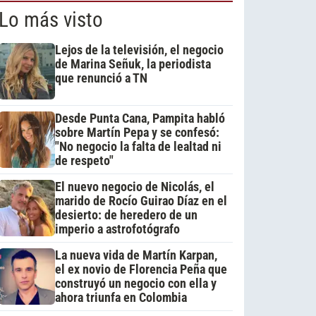
Lo más visto
Lejos de la televisión, el negocio
de Marina Señuk, la periodista
que renunció a TN
Desde Punta Cana, Pampita habló
sobre Martín Pepa y se confesó:
"No negocio la falta de lealtad ni
de respeto"
El nuevo negocio de Nicolás, el
marido de Rocío Guirao Díaz en el
desierto: de heredero de un
imperio a astrofotógrafo
La nueva vida de Martín Karpan,
el ex novio de Florencia Peña que
construyó un negocio con ella y
ahora triunfa en Colombia