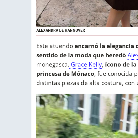
ALEXANDRA DE HANNOVER
Este atuendo
encarnó la elegancia q
sentido de la moda que heredó
Ale
monegasca.
Grace Kelly
,
ícono de l
princesa de Mónaco
, fue conocida 
distintas piezas de alta costura, co