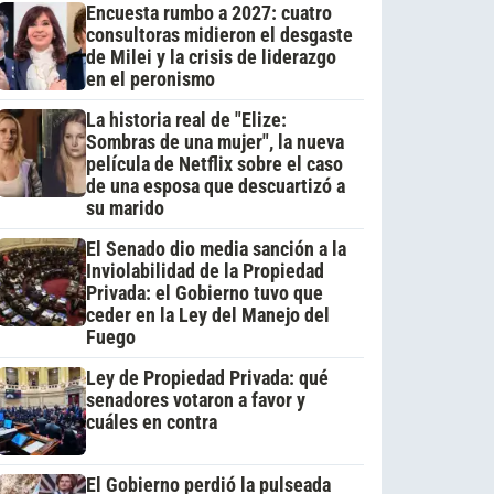
Encuesta rumbo a 2027: cuatro
consultoras midieron el desgaste
de Milei y la crisis de liderazgo
en el peronismo
La historia real de "Elize:
Sombras de una mujer", la nueva
película de Netflix sobre el caso
de una esposa que descuartizó a
su marido
El Senado dio media sanción a la
Inviolabilidad de la Propiedad
Privada: el Gobierno tuvo que
ceder en la Ley del Manejo del
Fuego
Ley de Propiedad Privada: qué
senadores votaron a favor y
cuáles en contra
El Gobierno perdió la pulseada