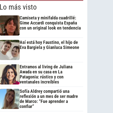
Lo más visto
Camiseta y minifalda cuadrillé:
Gime Accardi conquista España
con un original look en tendencia
Así está hoy Faustino, el hijo de
Eva Bargiela y Gianluca Simeone
Entramos al living de Juliana
Awada en su casa en La
Patagonia: rústico y con
ventanales increíbles
Sofía Aldrey compartió una
reflexión a un mes de ser madre
de Marco: “Fue aprender a
confiar”