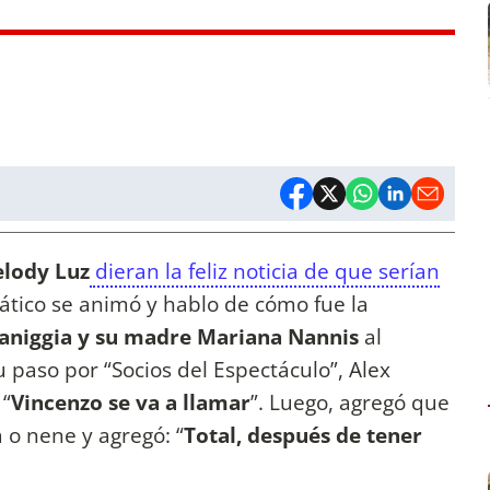
elody Luz
dieran la feliz noticia de que serían
ático se animó y hablo de cómo fue la
aniggia y su madre Mariana Nannis
al
u paso por “Socios del Espectáculo”, Alex
 “
Vincenzo se va a llamar
”. Luego, agregó que
a o nene y agregó: “
Total, después de tener