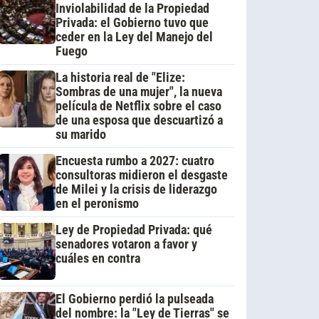
Inviolabilidad de la Propiedad
Privada: el Gobierno tuvo que
ceder en la Ley del Manejo del
Fuego
La historia real de "Elize:
Sombras de una mujer", la nueva
película de Netflix sobre el caso
de una esposa que descuartizó a
su marido
Encuesta rumbo a 2027: cuatro
consultoras midieron el desgaste
de Milei y la crisis de liderazgo
en el peronismo
Ley de Propiedad Privada: qué
senadores votaron a favor y
cuáles en contra
El Gobierno perdió la pulseada
del nombre: la "Ley de Tierras" se