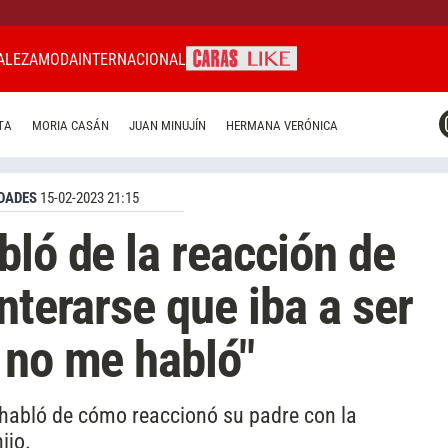
ALEZA
MODA
INTERNACIONAL
CARAS MIAMI
TA
MORIA CASÁN
JUAN MINUJÍN
HERMANA VERÓNICA
CARAS BRASIL
CARAS URUGUAY
DADES
15-02-2023 21:15
bló de la reacción de
nterarse que iba a ser
 no me habló"
e habló de cómo reaccionó su padre con la
ijo.