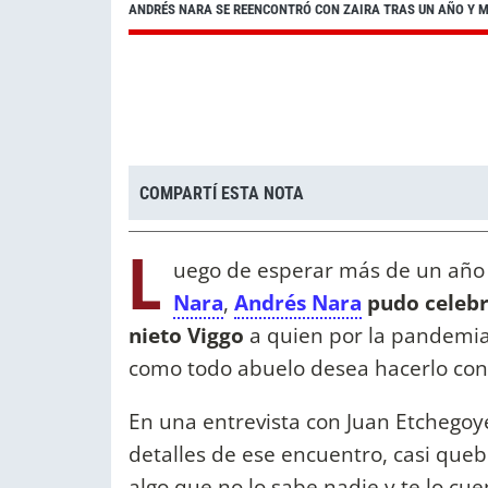
ANDRÉS NARA SE REENCONTRÓ CON ZAIRA TRAS UN AÑO Y ME
COMPARTÍ ESTA NOTA
L
uego de esperar más de un año 
Nara
,
Andrés Nara
pudo celebr
nieto Viggo
a quien por la pandemia
como todo abuelo desea hacerlo co
En una entrevista con Juan Etchegoye
detalles de ese encuentro, casi que
algo que no lo sabe nadie y te lo cue