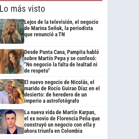
Lo más visto
Lejos de la televisión, el negocio
de Marina Señuk, la periodista
que renunció a TN
Desde Punta Cana, Pampita habló
sobre Martín Pepa y se confesó:
"No negocio la falta de lealtad ni
de respeto"
El nuevo negocio de Nicolás, el
marido de Rocío Guirao Díaz en el
desierto: de heredero de un
imperio a astrofotógrafo
La nueva vida de Martín Karpan,
el ex novio de Florencia Peña que
construyó un negocio con ella y
ahora triunfa en Colombia