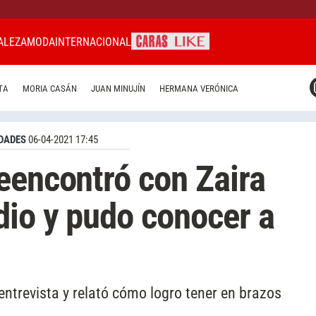
ALEZA
MODA
INTERNACIONAL
CARAS MIAMI
TA
MORIA CASÁN
JUAN MINUJÍN
HERMANA VERÓNICA
CARAS BRASIL
CARAS URUGUAY
DADES
06-04-2021 17:45
eencontró con Zaira
dio y pudo conocer a
entrevista y relató cómo logro tener en brazos