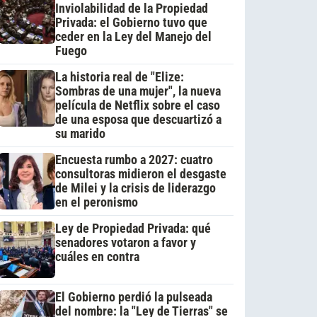
Inviolabilidad de la Propiedad
Privada: el Gobierno tuvo que
ceder en la Ley del Manejo del
Fuego
La historia real de "Elize:
Sombras de una mujer", la nueva
película de Netflix sobre el caso
de una esposa que descuartizó a
su marido
Encuesta rumbo a 2027: cuatro
consultoras midieron el desgaste
de Milei y la crisis de liderazgo
en el peronismo
Ley de Propiedad Privada: qué
senadores votaron a favor y
cuáles en contra
El Gobierno perdió la pulseada
del nombre: la "Ley de Tierras" se