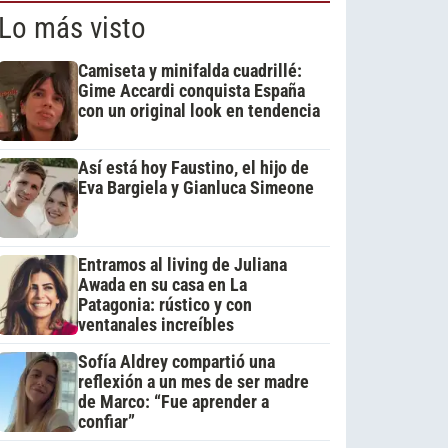
Lo más visto
Camiseta y minifalda cuadrillé:
Gime Accardi conquista España
con un original look en tendencia
Así está hoy Faustino, el hijo de
Eva Bargiela y Gianluca Simeone
Entramos al living de Juliana
Awada en su casa en La
Patagonia: rústico y con
ventanales increíbles
Sofía Aldrey compartió una
reflexión a un mes de ser madre
de Marco: “Fue aprender a
confiar”