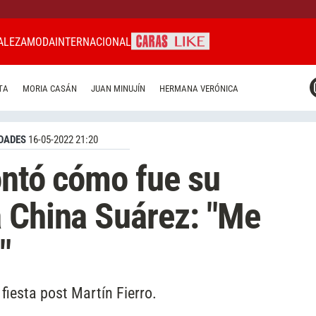
ALEZA
MODA
INTERNACIONAL
CARAS MIAMI
TA
MORIA CASÁN
JUAN MINUJÍN
HERMANA VERÓNICA
CARAS BRASIL
CARAS URUGUAY
DADES
16-05-2022 21:20
ontó cómo fue su
 China Suárez: "Me
"
 fiesta post Martín Fierro.