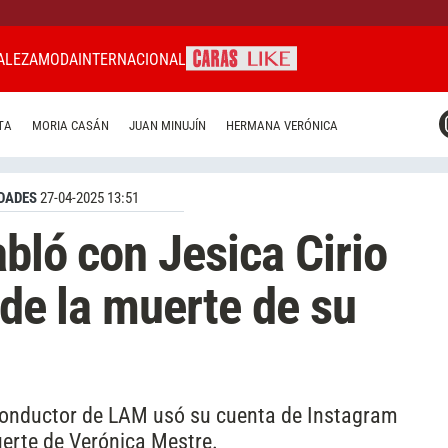
ALEZA
MODA
INTERNACIONAL
CARAS MIAMI
TA
MORIA CASÁN
JUAN MINUJÍN
HERMANA VERÓNICA
CARAS BRASIL
CARAS URUGUAY
DADES
27-04-2025 13:51
bló con Jesica Cirio
 de la muerte de su
 conductor de LAM usó su cuenta de Instagram
erte de Verónica Mestre.