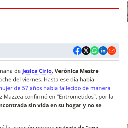
ermana de
Jesica Cirio
,
Verónica Mestre
oche del viernes. Hasta ese día había
mujer de 57 años había fallecido de manera
ez Mazzea confirmó en “Entrometidos”, por la
ncontrada sin vida en su hogar
y no se
mó la atención porque
se trata de “una