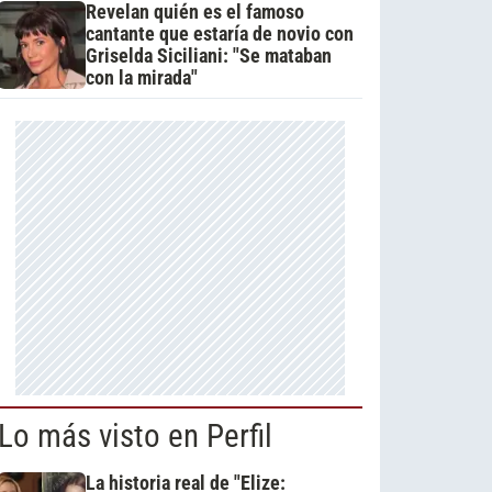
Revelan quién es el famoso
cantante que estaría de novio con
Griselda Siciliani: "Se mataban
con la mirada"
Lo más visto en Perfil
La historia real de "Elize: