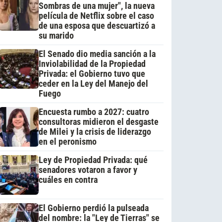
Sombras de una mujer", la nueva
película de Netflix sobre el caso
de una esposa que descuartizó a
su marido
El Senado dio media sanción a la
Inviolabilidad de la Propiedad
Privada: el Gobierno tuvo que
ceder en la Ley del Manejo del
Fuego
Encuesta rumbo a 2027: cuatro
consultoras midieron el desgaste
de Milei y la crisis de liderazgo
en el peronismo
Ley de Propiedad Privada: qué
senadores votaron a favor y
cuáles en contra
El Gobierno perdió la pulseada
del nombre: la "Ley de Tierras" se