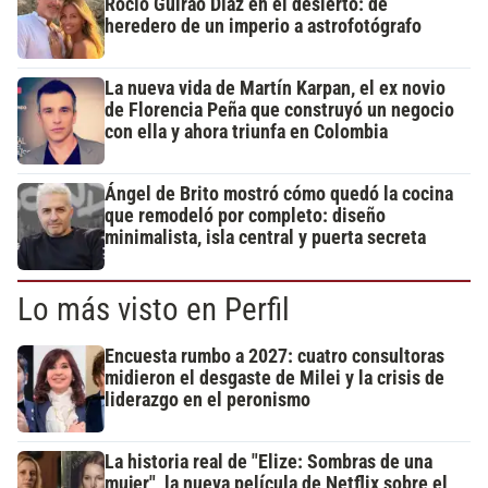
Rocío Guirao Díaz en el desierto: de
heredero de un imperio a astrofotógrafo
La nueva vida de Martín Karpan, el ex novio
de Florencia Peña que construyó un negocio
con ella y ahora triunfa en Colombia
Ángel de Brito mostró cómo quedó la cocina
que remodeló por completo: diseño
minimalista, isla central y puerta secreta
Lo más visto en Perfil
Encuesta rumbo a 2027: cuatro consultoras
midieron el desgaste de Milei y la crisis de
liderazgo en el peronismo
La historia real de "Elize: Sombras de una
mujer", la nueva película de Netflix sobre el