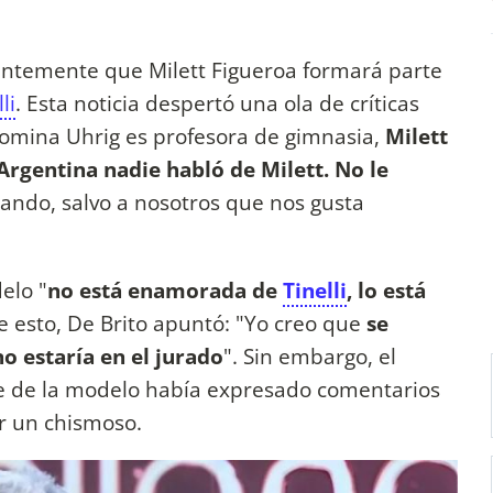
entemente que Milett Figueroa formará parte
li
. Esta noticia despertó una ola de críticas
Romina Uhrig es profesora de gimnasia,
Milett
Argentina nadie habló de Milett. No le
ando, salvo a nosotros que nos gusta
elo "
no está enamorada de
Tinelli
, lo está
de esto, De Brito apuntó: "Yo creo que
se
o estaría en el jurado
". Sin embargo, el
e de la modelo había expresado comentarios
er un chismoso.