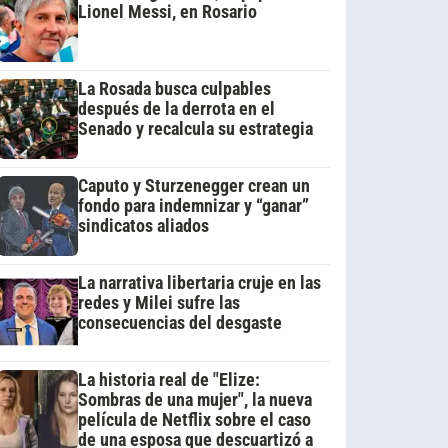
Lionel Messi, en Rosario
La Rosada busca culpables
después de la derrota en el
Senado y recalcula su estrategia
Caputo y Sturzenegger crean un
fondo para indemnizar y “ganar”
sindicatos aliados
La narrativa libertaria cruje en las
redes y Milei sufre las
consecuencias del desgaste
La historia real de "Elize:
Sombras de una mujer", la nueva
película de Netflix sobre el caso
de una esposa que descuartizó a