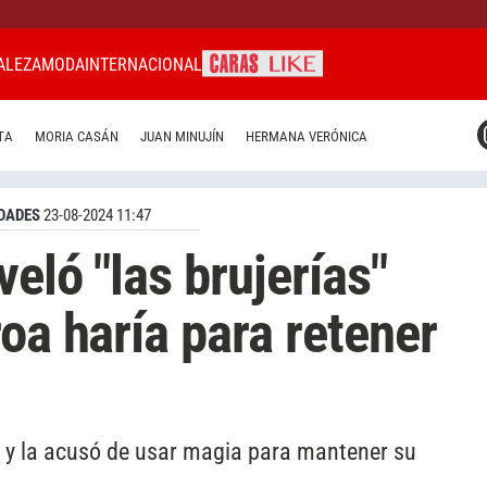
ALEZA
MODA
INTERNACIONAL
CARAS MIAMI
TA
MORIA CASÁN
JUAN MINUJÍN
HERMANA VERÓNICA
CARAS BRASIL
CARAS URUGUAY
DADES
23-08-2024 11:47
veló "las brujerías"
oa haría para retener
 y la acusó de usar magia para mantener su