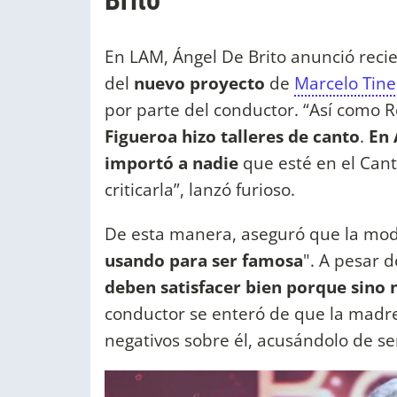
Brito
En LAM, Ángel De Brito anunció reci
del
nuevo proyecto
de
Marcelo Tinel
por parte del conductor. “Así como 
Figueroa hizo talleres de canto
.
En 
importó a nadie
que esté en el Cant
criticarla”, lanzó furioso.
De esta manera, aseguró que la mod
usando para ser famosa
". A pesar 
deben satisfacer bien porque sino n
conductor se enteró de que la madr
negativos sobre él, acusándolo de s