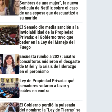
Sombras de una mujer", la nueva
película de Netflix sobre el caso
de una esposa que descuartizó a
su marido
El Senado dio media sanción a la
Inviolabilidad de la Propiedad
Privada: el Gobierno tuvo que
ceder en la Ley del Manejo del
Fuego
Encuesta rumbo a 2027: cuatro
consultoras midieron el desgaste
de Milei y la crisis de liderazgo
en el peronismo
Ley de Propiedad Privada: qué
senadores votaron a favor y
cuáles en contra
El Gobierno perdió la pulseada
del nombre: la "Ley de Tierras" se