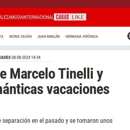
ALEZA
MODA
INTERNACIONAL
CARAS MIAMI
TA
MORIA CASÁN
JUAN MINUJÍN
HERMANA VERÓNICA
CARAS BRASIL
CARAS URUGUAY
DADES
08-08-2024 14:34
e Marcelo Tinelli y
mánticas vacaciones
de separación en el pasado y se tomaron unos