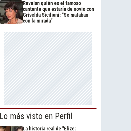
Revelan quién es el famoso
cantante que estaría de novio con
Griselda Siciliani: "Se mataban
con la mirada"
Lo más visto en Perfil
La historia real de "Elize: