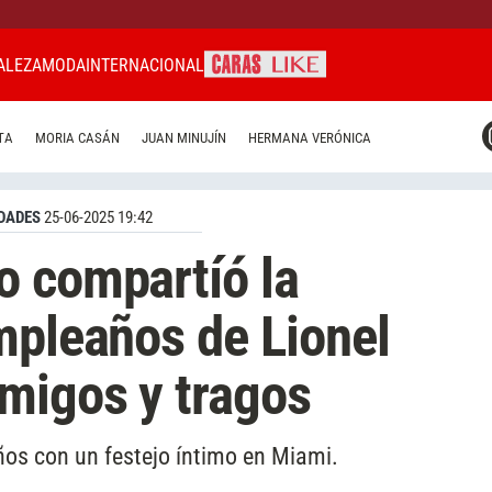
ALEZA
MODA
INTERNACIONAL
CARAS MIAMI
TA
MORIA CASÁN
JUAN MINUJÍN
HERMANA VERÓNICA
CARAS BRASIL
CARAS URUGUAY
DADES
25-06-2025 19:42
o compartíó la
mpleaños de Lionel
migos y tragos
ños con un festejo íntimo en Miami.