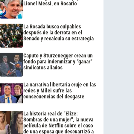
Lionel Messi, en Rosario
La Rosada busca culpables
después de la derrota en el
Senado y recalcula su estrategia
Caputo y Sturzenegger crean un
fondo para indemnizar y “ganar”
sindicatos aliados
La narrativa libertaria cruje en las
redes y Milei sufre las
consecuencias del desgaste
La historia real de "Elize:
Sombras de una mujer", la nueva
película de Netflix sobre el caso
de una esposa que descuartizó a