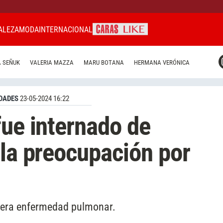
ALEZA
MODA
INTERNACIONAL
CARAS MIAMI
 SEÑUK
VALERIA MAZZA
MARU BOTANA
HERMANA VERÓNICA
CARAS BRASIL
CARAS URUGUAY
DADES
23-05-2024 16:22
fue internado de
 la preocupación por
evera enfermedad pulmonar.