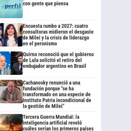
con gente que piensa
Encuesta rumbo a 2027: cuatro
consultoras midieron el desgaste
de Milei y la crisis de liderazgo
en el peronismo
Quirno reconoció que el gobierno
de Lula solicitó el retiro del
embajador argentino en Brasil
Cachanosky renunció a una
fundación porque "se ha
transformado en una especie de
Instituto Patria incondicional de
la gestión de Milei"
Tercera Guerra Mundial: la
inteligencia artificial reveló
cuáles serían los primeros países