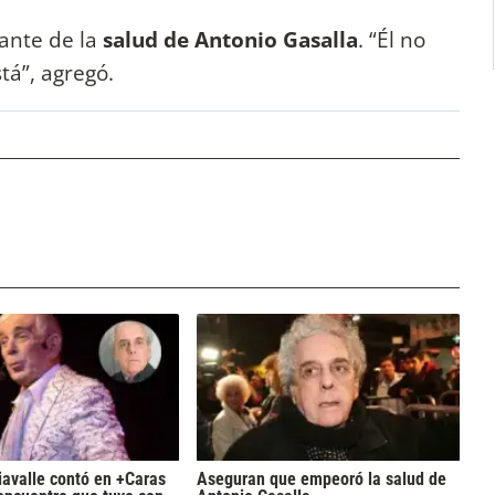
iante de la
salud de Antonio Gasalla
. “Él no
stá”, agregó.
iavalle contó en +Caras
Aseguran que empeoró la salud de