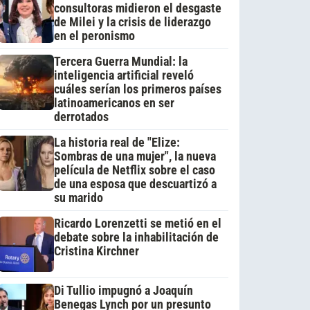
consultoras midieron el desgaste
de Milei y la crisis de liderazgo
en el peronismo
Tercera Guerra Mundial: la
inteligencia artificial reveló
cuáles serían los primeros países
latinoamericanos en ser
derrotados
La historia real de "Elize:
Sombras de una mujer", la nueva
película de Netflix sobre el caso
de una esposa que descuartizó a
su marido
Ricardo Lorenzetti se metió en el
debate sobre la inhabilitación de
Cristina Kirchner
Di Tullio impugnó a Joaquín
Benegas Lynch por un presunto