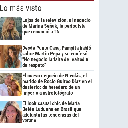
Lo más visto
Lejos de la televisión, el negocio
de Marina Señuk, la periodista
que renunció a TN
Desde Punta Cana, Pampita habló
sobre Martín Pepa y se confesó:
"No negocio la falta de lealtad ni
de respeto"
El nuevo negocio de Nicolás, el
marido de Rocío Guirao Díaz en el
desierto: de heredero de un
imperio a astrofotógrafo
El look casual chic de María
Belén Ludueña en Brasil que
adelanta las tendencias del
verano