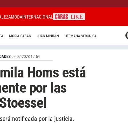
ALEZA
MODA
INTERNACIONAL
CARAS MIAMI
TA
MORIA CASÁN
JUAN MINUJÍN
HERMANA VERÓNICA
CARAS BRASIL
CARAS URUGUAY
DADES
02-02-2023 12:54
mila Homs está
ente por las
Stoessel
rá notificada por la justicia.