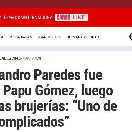
ALEZA
MODA
INTERNACIONAL
CARAS MIAMI
TA
MORIA CASÁN
JUAN MINUJÍN
HERMANA VERÓNICA
CARAS BRASIL
CARAS URUGUAY
DADES
28-03-2023 20:24
andro Paredes fue
l Papu Gómez, luego
as brujerías: “Uno de
complicados”