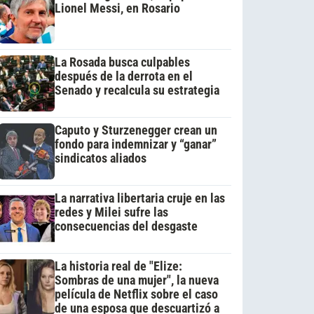
Lionel Messi, en Rosario
La Rosada busca culpables
después de la derrota en el
Senado y recalcula su estrategia
Caputo y Sturzenegger crean un
fondo para indemnizar y “ganar”
sindicatos aliados
La narrativa libertaria cruje en las
redes y Milei sufre las
consecuencias del desgaste
La historia real de "Elize:
Sombras de una mujer", la nueva
película de Netflix sobre el caso
de una esposa que descuartizó a