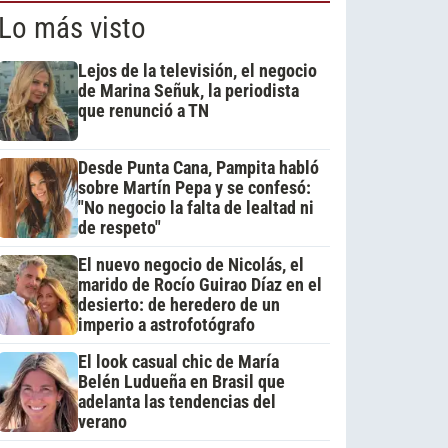
Lo más visto
Lejos de la televisión, el negocio
de Marina Señuk, la periodista
que renunció a TN
Desde Punta Cana, Pampita habló
sobre Martín Pepa y se confesó:
"No negocio la falta de lealtad ni
de respeto"
El nuevo negocio de Nicolás, el
marido de Rocío Guirao Díaz en el
desierto: de heredero de un
imperio a astrofotógrafo
El look casual chic de María
Belén Ludueña en Brasil que
adelanta las tendencias del
verano