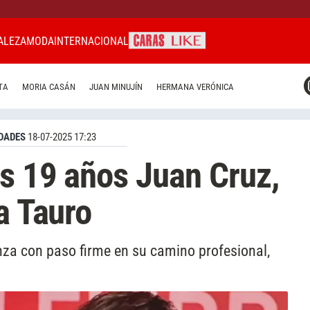
ALEZA
MODA
INTERNACIONAL
CARAS MIAMI
TA
MORIA CASÁN
JUAN MINUJÍN
HERMANA VERÓNICA
CARAS BRASIL
CARAS URUGUAY
DADES
18-07-2025 17:23
us 19 años Juan Cruz,
a Tauro
anza con paso firme en su camino profesional,