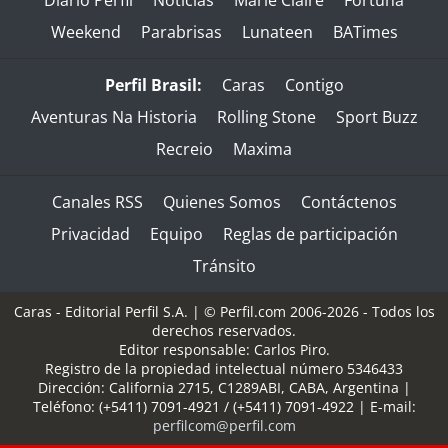
Diario Perfil
Noticias
Marie Claire
Fortuna
Weekend
Parabrisas
Lunateen
BATimes
Perfil Brasil:
Caras
Contigo
Aventuras Na Historia
Rolling Stone
Sport Buzz
Recreio
Maxima
Canales RSS
Quienes Somos
Contáctenos
Privacidad
Equipo
Reglas de participación
Tránsito
Caras - Editorial Perfil S.A.
| © Perfil.com 2006-2026 - Todos los
derechos reservados.
Editor responsable: Carlos Piro.
Registro de la propiedad intelectual número 5346433
Dirección:
California 2715
,
C1289ABI
,
CABA, Argentina
|
Teléfono:
(+5411) 7091-4921
/
(+5411) 7091-4922
| E-mail:
perfilcom@perfil.com