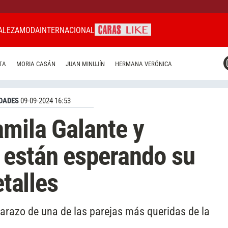
ALEZA
MODA
INTERNACIONAL
CARAS MIAMI
TA
MORIA CASÁN
JUAN MINUJÍN
HERMANA VERÓNICA
CARAS BRASIL
CARAS URUGUAY
DADES
09-09-2024 16:53
mila Galante y
 están esperando su
etalles
barazo de una de las parejas más queridas de la