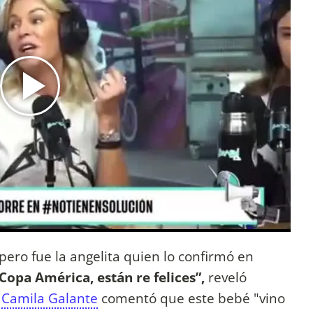
, pero fue la angelita quien lo confirmó en
Copa América, están re felices”,
reveló
e
Camila Galante
comentó que este bebé "vino