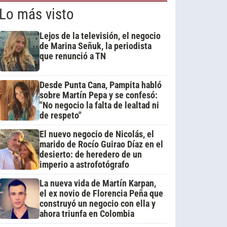
Lo más visto
Lejos de la televisión, el negocio
de Marina Señuk, la periodista
que renunció a TN
Desde Punta Cana, Pampita habló
sobre Martín Pepa y se confesó:
"No negocio la falta de lealtad ni
de respeto"
El nuevo negocio de Nicolás, el
marido de Rocío Guirao Díaz en el
desierto: de heredero de un
imperio a astrofotógrafo
La nueva vida de Martín Karpan,
el ex novio de Florencia Peña que
construyó un negocio con ella y
ahora triunfa en Colombia