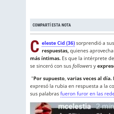
COMPARTÍ ESTA NOTA
C
eleste Cid (36)
sorprendió a su
respuestas,
quienes aprovechar
más íntimas.
Es que la intérprete d
se sinceró con sus
followers
y
expres
"
Por supuesto
,
varias veces al día
expresó la rubia en respuesta a la c
sus palabras
fueron furor en las red