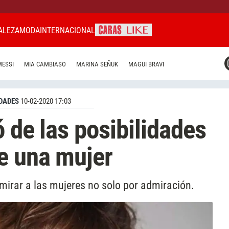
ALEZA
MODA
INTERNACIONAL
CARAS MIAMI
MESSI
MIA CAMBIASO
MARINA SEÑUK
MAGUI BRAVI
CARAS BRASIL
CARAS URUGUAY
DADES
10-02-2020 17:03
 de las posibilidades
e una mujer
 mirar a las mujeres no solo por admiración.