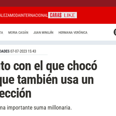
ALEZA
MODA
INTERNACIONAL
CARAS MIAMI
TA
MORIA CASÁN
JUAN MINUJÍN
HERMANA VERÓNICA
CARAS BRASIL
CARAS URUGUAY
DADES
07-07-2023 15:43
uto con el que chocó
que también usa un
lección
una importante suma millonaria.