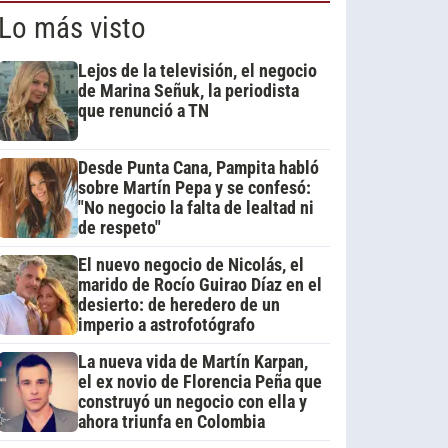
Lo más visto
Lejos de la televisión, el negocio
de Marina Señuk, la periodista
que renunció a TN
Desde Punta Cana, Pampita habló
sobre Martín Pepa y se confesó:
"No negocio la falta de lealtad ni
de respeto"
El nuevo negocio de Nicolás, el
marido de Rocío Guirao Díaz en el
desierto: de heredero de un
imperio a astrofotógrafo
La nueva vida de Martín Karpan,
el ex novio de Florencia Peña que
construyó un negocio con ella y
ahora triunfa en Colombia