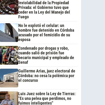
Inviolabilidad de la Propiedad
Privada: el Gobierno tuvo que
ceder en la Ley del Manejo del
Fuego
No le explotó el celular: un
hombre fue detenido en Córdoba
acusado por el femicidio de su
esposa
Condenado por drogas y robo,
cuando salió de prisión fue
becario municipal y empleado de
Senaf
Guillermo Arias, juez electoral de
Córdoba: no cesa la polémica por
el concurso
Luis Juez sobre la Ley de Tierras:
"Es una pelea que perdimos, no
fuimos inteligentes"