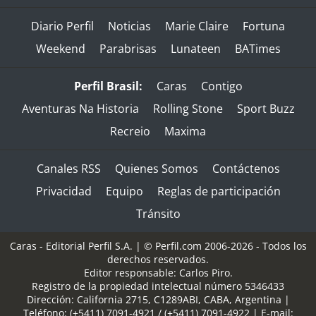
Diario Perfil
Noticias
Marie Claire
Fortuna
Weekend
Parabrisas
Lunateen
BATimes
Perfil Brasil:
Caras
Contigo
Aventuras Na Historia
Rolling Stone
Sport Buzz
Recreio
Maxima
Canales RSS
Quienes Somos
Contáctenos
Privacidad
Equipo
Reglas de participación
Tránsito
Caras - Editorial Perfil S.A.
| © Perfil.com 2006-2026 - Todos los
derechos reservados.
Editor responsable: Carlos Piro.
Registro de la propiedad intelectual número 5346433
Dirección:
California 2715
,
C1289ABI
,
CABA, Argentina
|
Teléfono:
(+5411) 7091-4921
/
(+5411) 7091-4922
| E-mail: