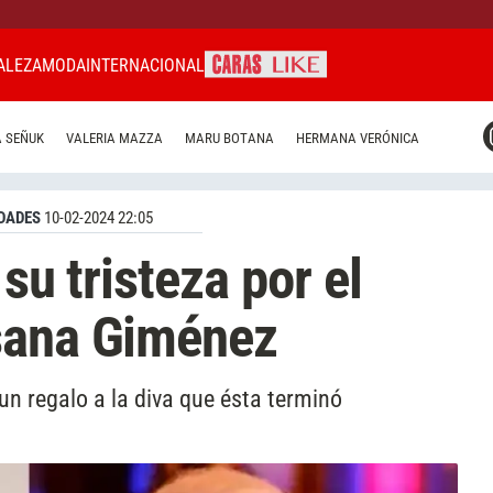
ALEZA
MODA
INTERNACIONAL
CARAS MIAMI
 SEÑUK
VALERIA MAZZA
MARU BOTANA
HERMANA VERÓNICA
CARAS BRASIL
CARAS URUGUAY
DADES
10-02-2024 22:05
su tristeza por el
sana Giménez
un regalo a la diva que ésta terminó