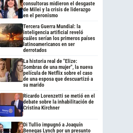
consultoras midieron el desgaste
de Milei y la crisis de liderazgo
en el peronismo
Tercera Guerra Mundial: la
inteligencia artificial reveló
cuáles serían los primeros países
latinoamericanos en ser
derrotados
La historia real de "Elize:
Sombras de una mujer", la nueva
película de Netflix sobre el caso
de una esposa que descuartizó a
su marido
Ricardo Lorenzetti se metió en el
debate sobre la inhabilitación de
Cristina Kirchner
Di Tullio impugnó a Joaquín
Benegas Lynch por un presunto