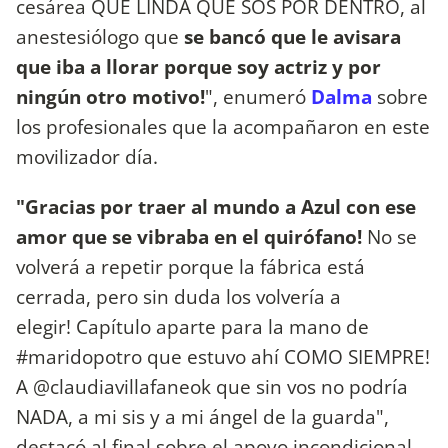
cesárea QUE LINDA QUE SOS POR DENTRO, al
anestesiólogo que
se bancó que le avisara
que iba a llorar porque soy actriz y por
ningún otro motivo!
", enumeró
Dalma
sobre
los profesionales que la acompañaron en este
movilizador día.
"Gracias por traer al mundo a Azul con ese
amor que se vibraba en el quirófano!
No se
volverá a repetir porque la fábrica está
cerrada, pero sin duda los volvería a
elegir! Capítulo aparte para la mano de
#maridopotro que estuvo ahí COMO SIEMPRE!
A @claudiavillafaneok que sin vos no podría
NADA, a mi sis y a mi ángel de la guarda",
destacó al final sobre el apoyo incondicional