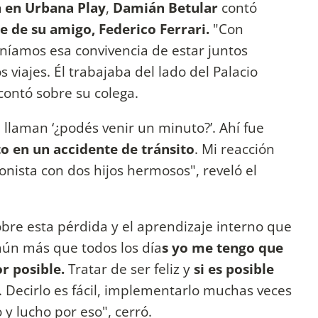
 en Urbana Play
,
Damián Betular
contó
e de su amigo, Federico Ferrari.
"Con
íamos esa convivencia de estar juntos
viajes. Él trabajaba del lado del Palacio
contó sobre su colega.
llaman ‘¿podés venir un minuto?’. Ahí fue
 en un accidente de tránsito
. Mi reacción
onista con dos hijos hermosos", reveló el
obre esta pérdida y el aprendizaje interno que
aún más que todos los día
s yo me tengo que
r posible.
Tratar de ser feliz y
si es posible
 Decirlo es fácil, implementarlo muchas veces
o y lucho por eso", cerró.