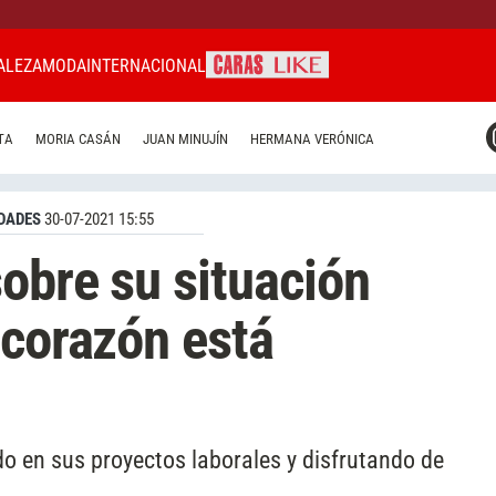
ALEZA
MODA
INTERNACIONAL
CARAS MIAMI
TA
MORIA CASÁN
JUAN MINUJÍN
HERMANA VERÓNICA
CARAS BRASIL
CARAS URUGUAY
DADES
30-07-2021 15:55
obre su situación
 corazón está
o en sus proyectos laborales y disfrutando de