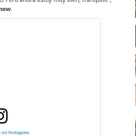
show
.
t on Instagram