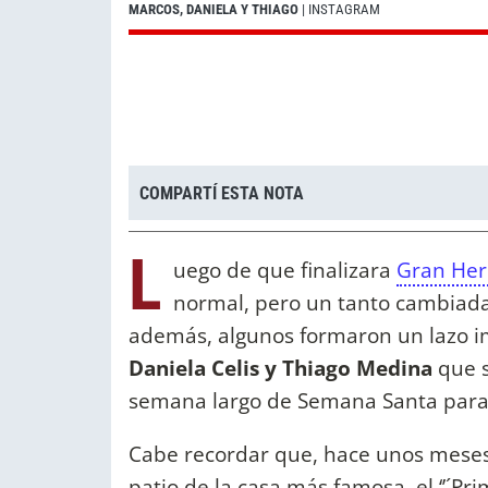
MARCOS, DANIELA Y THIAGO
| INSTAGRAM
COMPARTÍ ESTA NOTA
L
uego de que finalizara
Gran He
normal, pero un tanto cambiada p
además, algunos formaron un lazo i
Daniela Celis y Thiago Medina
que s
semana largo de Semana Santa para
Cabe recordar que, hace unos meses
patio de la casa más famosa, el ‘’´Pr