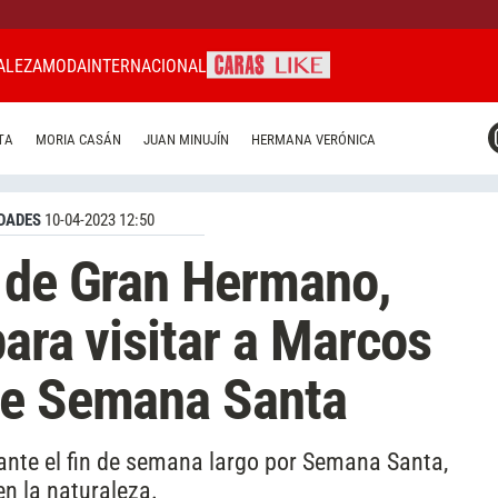
ALEZA
MODA
INTERNACIONAL
CARAS MIAMI
TA
MORIA CASÁN
JUAN MINUJÍN
HERMANA VERÓNICA
CARAS BRASIL
CARAS URUGUAY
DADES
10-04-2023 12:50
o de Gran Hermano,
para visitar a Marcos
te Semana Santa
ante el fin de semana largo por Semana Santa,
n la naturaleza.