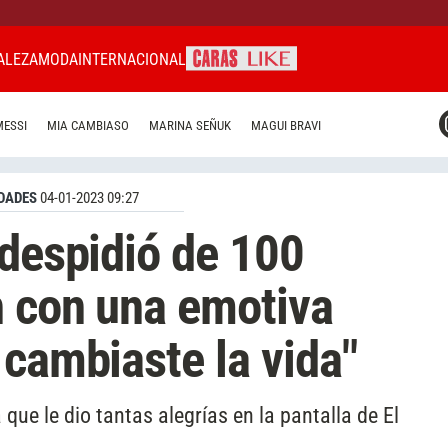
ALEZA
MODA
INTERNACIONAL
CARAS MIAMI
MESSI
MIA CAMBIASO
MARINA SEÑUK
MAGUI BRAVI
CARAS BRASIL
CARAS URUGUAY
DADES
04-01-2023 09:27
 despidió de 100
n con una emotiva
 cambiaste la vida"
 que le dio tantas alegrías en la pantalla de El