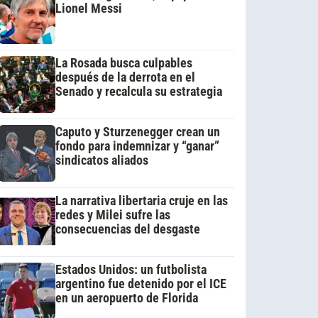
Lionel Messi
La Rosada busca culpables
después de la derrota en el
Senado y recalcula su estrategia
Caputo y Sturzenegger crean un
fondo para indemnizar y “ganar”
sindicatos aliados
La narrativa libertaria cruje en las
redes y Milei sufre las
consecuencias del desgaste
Estados Unidos: un futbolista
argentino fue detenido por el ICE
en un aeropuerto de Florida