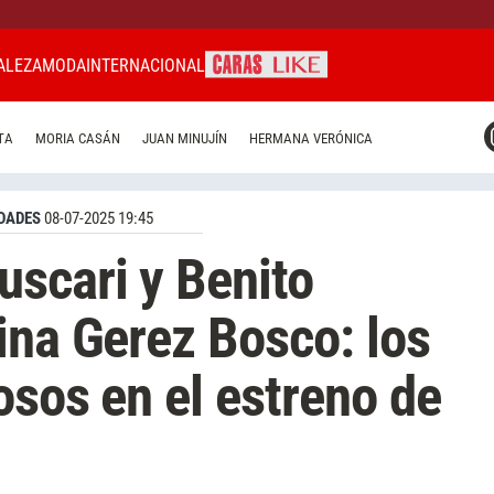
ALEZA
MODA
INTERNACIONAL
CARAS MIAMI
TA
MORIA CASÁN
JUAN MINUJÍN
HERMANA VERÓNICA
CARAS BRASIL
CARAS URUGUAY
DADES
08-07-2025 19:45
scari y Benito
ina Gerez Bosco: los
osos en el estreno de