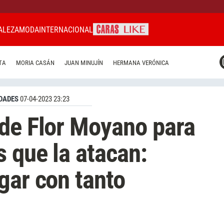
ALEZA
MODA
INTERNACIONAL
CARAS MIAMI
TA
MORIA CASÁN
JUAN MINUJÍN
HERMANA VERÓNICA
CARAS BRASIL
CARAS URUGUAY
DADES
07-04-2023 23:23
de Flor Moyano para
s que la atacan:
gar con tanto