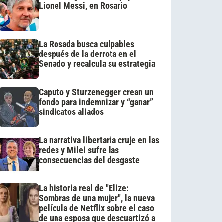
Lionel Messi, en Rosario
La Rosada busca culpables
después de la derrota en el
Senado y recalcula su estrategia
Caputo y Sturzenegger crean un
fondo para indemnizar y “ganar”
sindicatos aliados
La narrativa libertaria cruje en las
redes y Milei sufre las
consecuencias del desgaste
La historia real de "Elize:
Sombras de una mujer", la nueva
película de Netflix sobre el caso
de una esposa que descuartizó a