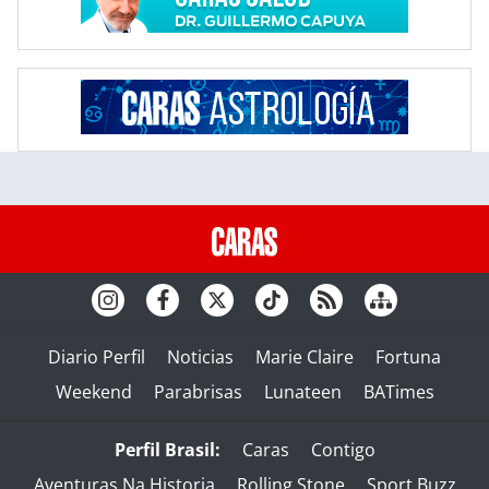
Diario Perfil
Noticias
Marie Claire
Fortuna
Weekend
Parabrisas
Lunateen
BATimes
Perfil Brasil:
Caras
Contigo
Aventuras Na Historia
Rolling Stone
Sport Buzz