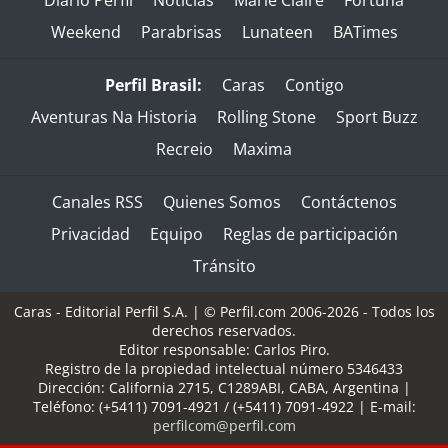
Diario Perfil
Noticias
Marie Claire
Fortuna
Weekend
Parabrisas
Lunateen
BATimes
Perfil Brasil:
Caras
Contigo
Aventuras Na Historia
Rolling Stone
Sport Buzz
Recreio
Maxima
Canales RSS
Quienes Somos
Contáctenos
Privacidad
Equipo
Reglas de participación
Tránsito
Caras - Editorial Perfil S.A.
| © Perfil.com 2006-2026 - Todos los
derechos reservados.
Editor responsable: Carlos Piro.
Registro de la propiedad intelectual número 5346433
Dirección:
California 2715
,
C1289ABI
,
CABA, Argentina
|
Teléfono:
(+5411) 7091-4921
/
(+5411) 7091-4922
| E-mail:
perfilcom@perfil.com