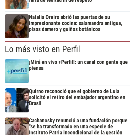
falta de lealtad ni de respeto"
Natalia Oreiro abrió las puertas de su
impresionante cocina: salamandra antigua,
pisos damero y guiños botánicos
Lo más visto en Perfil
¡Mirá en vivo +Perfil!: un canal con gente que
piensa
Quirno reconoció que el gobierno de Lula
solicitó el retiro del embajador argentino en
Brasil
Cachanosky renunció a una fundación porque
"se ha transformado en una especie de
Instituto Patria incondicional de la gestión