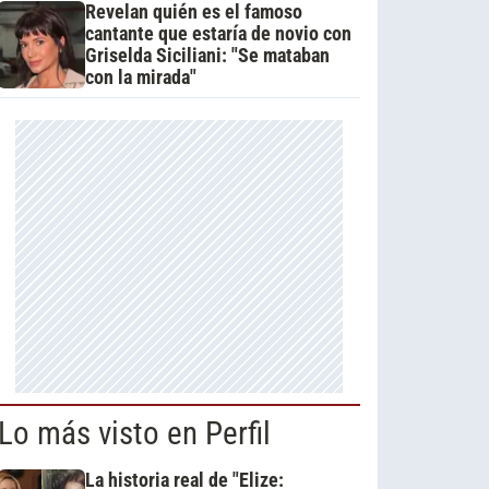
Revelan quién es el famoso
cantante que estaría de novio con
Griselda Siciliani: "Se mataban
con la mirada"
Lo más visto en Perfil
La historia real de "Elize: