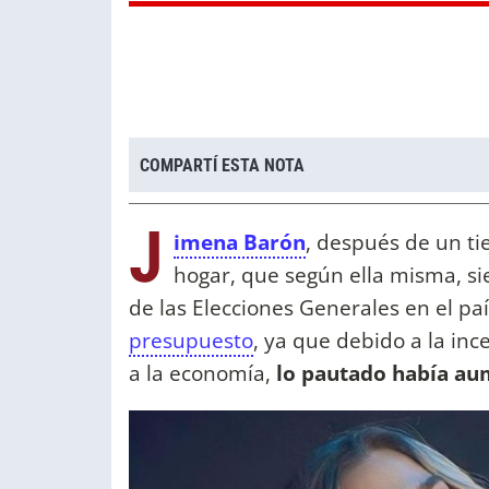
COMPARTÍ ESTA NOTA
J
imena Barón
, después de un t
hogar, que según ella misma, s
de las Elecciones Generales en el pa
presupuesto
, ya que debido a la in
a la economía,
lo pautado había aum