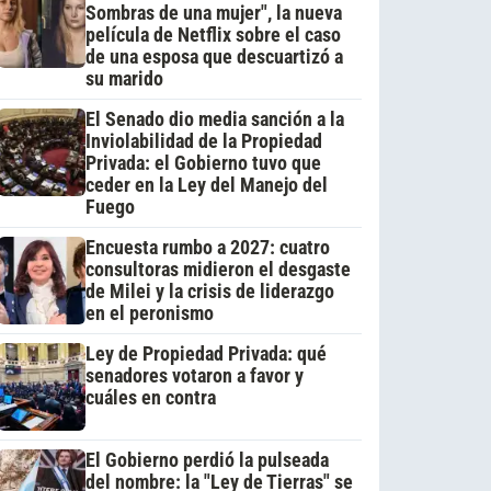
Sombras de una mujer", la nueva
película de Netflix sobre el caso
de una esposa que descuartizó a
su marido
El Senado dio media sanción a la
Inviolabilidad de la Propiedad
Privada: el Gobierno tuvo que
ceder en la Ley del Manejo del
Fuego
Encuesta rumbo a 2027: cuatro
consultoras midieron el desgaste
de Milei y la crisis de liderazgo
en el peronismo
Ley de Propiedad Privada: qué
senadores votaron a favor y
cuáles en contra
El Gobierno perdió la pulseada
del nombre: la "Ley de Tierras" se