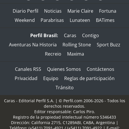
Diario Perfil
Noticias
Marie Claire
Fortuna
Weekend
Parabrisas
Lunateen
BATimes
Perfil Brasil:
Caras
Contigo
Aventuras Na Historia
Rolling Stone
Sport Buzz
Recreio
Maxima
Canales RSS
Quienes Somos
Contáctenos
Privacidad
Equipo
Reglas de participación
Tránsito
Caras - Editorial Perfil S.A.
| © Perfil.com 2006-2026 - Todos los
derechos reservados.
Editor responsable: Carlos Piro.
Registro de la propiedad intelectual número 5346433
Dirección:
California 2715
,
C1289ABI
,
CABA, Argentina
|
Teléfono:
(+5411) 7091-4921
/
(+5411) 7091-4922
| E-mail: