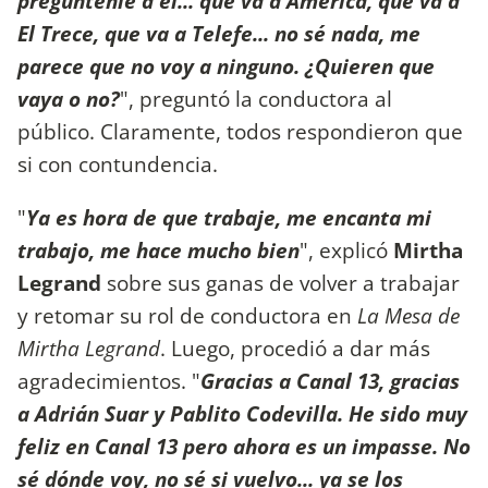
preguntenlé a él... que va a América, que va a
El Trece, que va a Telefe... no sé nada, me
parece que no voy a ninguno. ¿Quieren que
vaya o no?
", preguntó la conductora al
público. Claramente, todos respondieron que
si con contundencia.
"
Ya es hora de que trabaje, me encanta mi
trabajo, me hace mucho bien
", explicó
Mirtha
Legrand
sobre sus ganas de volver a trabajar
y retomar su rol de conductora en
La Mesa de
Mirtha Legrand
. Luego, procedió a dar más
agradecimientos. "
Gracias a Canal 13, gracias
a Adrián Suar y Pablito Codevilla. He sido muy
feliz en Canal 13 pero ahora es un impasse. No
sé dónde voy, no sé si vuelvo... ya se los