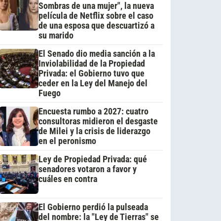
Sombras de una mujer", la nueva
película de Netflix sobre el caso
de una esposa que descuartizó a
su marido
El Senado dio media sanción a la
Inviolabilidad de la Propiedad
Privada: el Gobierno tuvo que
ceder en la Ley del Manejo del
Fuego
Encuesta rumbo a 2027: cuatro
consultoras midieron el desgaste
de Milei y la crisis de liderazgo
en el peronismo
Ley de Propiedad Privada: qué
senadores votaron a favor y
cuáles en contra
El Gobierno perdió la pulseada
del nombre: la "Ley de Tierras" se