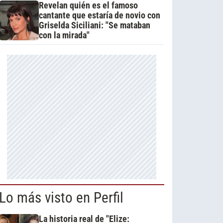
Revelan quién es el famoso
cantante que estaría de novio con
Griselda Siciliani: "Se mataban
con la mirada"
Lo más visto en Perfil
La historia real de "Elize: