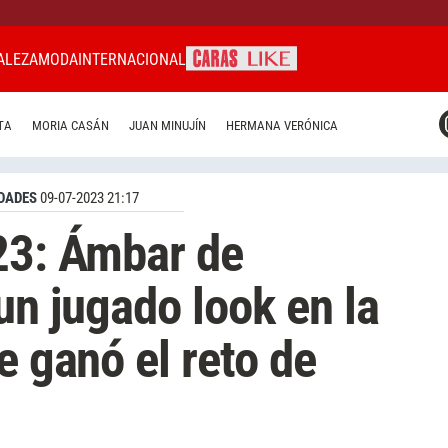
ALEZA
MODA
INTERNACIONAL
CARAS MIAMI
TA
MORIA CASÁN
JUAN MINUJÍN
HERMANA VERÓNICA
CARAS BRASIL
CARAS URUGUAY
DADES
09-07-2023 21:17
23: Ámbar de
un jugado look en la
e ganó el reto de