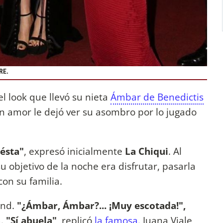
RE.
el look que llevó su nieta
Ámbar de Benedictis
on amor le dejó ver su asombro por lo jugado
ésta"
, expresó inicialmente
La Chiqui
. Al
bjetivo de la noche era disfrutar, pasarla
on su familia.
and.
"¿Ámbar, Ámbar?... ¡Muy escotada!",
.
"Sí abuela"
, replicó
la famosa
. Juana Viale