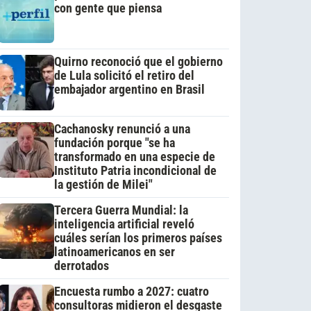
con gente que piensa
Quirno reconoció que el gobierno
de Lula solicitó el retiro del
embajador argentino en Brasil
Cachanosky renunció a una
fundación porque "se ha
transformado en una especie de
Instituto Patria incondicional de
la gestión de Milei"
Tercera Guerra Mundial: la
inteligencia artificial reveló
cuáles serían los primeros países
latinoamericanos en ser
derrotados
Encuesta rumbo a 2027: cuatro
consultoras midieron el desgaste