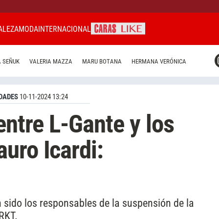
ALEZA
MODA
INTERNACIONAL
CARAS MIAMI
 SEÑUK
VALERIA MAZZA
MARU BOTANA
HERMANA VERÓNICA
CARAS BRASIL
CARAS URUGUAY
DADES
10-11-2024 13:24
entre L-Gante y los
uro Icardi:
n sido los responsables de la suspensión de la
RKT.