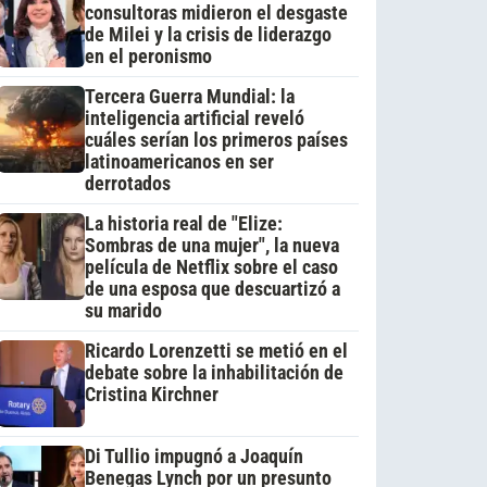
consultoras midieron el desgaste
de Milei y la crisis de liderazgo
en el peronismo
Tercera Guerra Mundial: la
inteligencia artificial reveló
cuáles serían los primeros países
latinoamericanos en ser
derrotados
La historia real de "Elize:
Sombras de una mujer", la nueva
película de Netflix sobre el caso
de una esposa que descuartizó a
su marido
Ricardo Lorenzetti se metió en el
debate sobre la inhabilitación de
Cristina Kirchner
Di Tullio impugnó a Joaquín
Benegas Lynch por un presunto