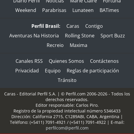
Diario Perfil
Noticias
Marie Claire
Fortuna
Weekend
Parabrisas
Lunateen
BATimes
Perfil Brasil:
Caras
Contigo
Aventuras Na Historia
Rolling Stone
Sport Buzz
Recreio
Maxima
Canales RSS
Quienes Somos
Contáctenos
Privacidad
Equipo
Reglas de participación
Tránsito
Caras - Editorial Perfil S.A.
| © Perfil.com 2006-2026 - Todos los
derechos reservados.
Editor responsable: Carlos Piro.
Registro de la propiedad intelectual número 5346433
Dirección:
California 2715
,
C1289ABI
,
CABA, Argentina
|
Teléfono:
(+5411) 7091-4921
/
(+5411) 7091-4922
| E-mail:
perfilcom@perfil.com