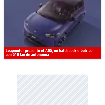
Leapmotor presentó el A05, un hatchback eléctrico
con 510 km de autonomía