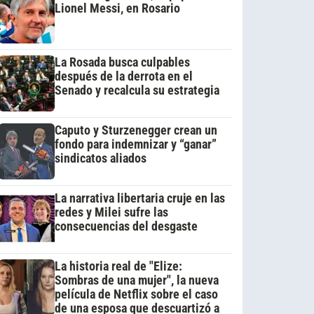
Lionel Messi, en Rosario
La Rosada busca culpables
después de la derrota en el
Senado y recalcula su estrategia
Caputo y Sturzenegger crean un
fondo para indemnizar y “ganar”
sindicatos aliados
La narrativa libertaria cruje en las
redes y Milei sufre las
consecuencias del desgaste
La historia real de "Elize:
Sombras de una mujer", la nueva
película de Netflix sobre el caso
de una esposa que descuartizó a