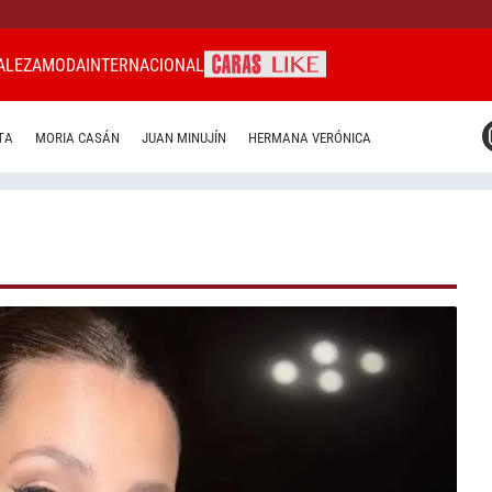
ALEZA
MODA
INTERNACIONAL
CARAS MIAMI
TA
MORIA CASÁN
JUAN MINUJÍN
HERMANA VERÓNICA
CARAS BRASIL
CARAS URUGUAY