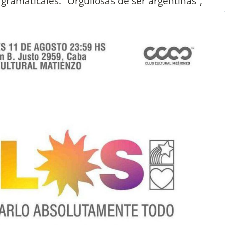
os gramaticales. “Orgullosas de ser argentinas”,