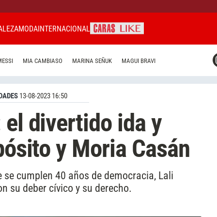
ALEZA
MODA
INTERNACIONAL
CARAS MIAMI
MESSI
MIA CAMBIASO
MARINA SEÑUK
MAGUI BRAVI
CARAS BRASIL
CARAS URUGUAY
DADES
13-08-2023 16:50
el divertido ida y
spósito y Moria Casán
e se cumplen 40 años de democracia, Lali
n su deber cívico y su derecho.