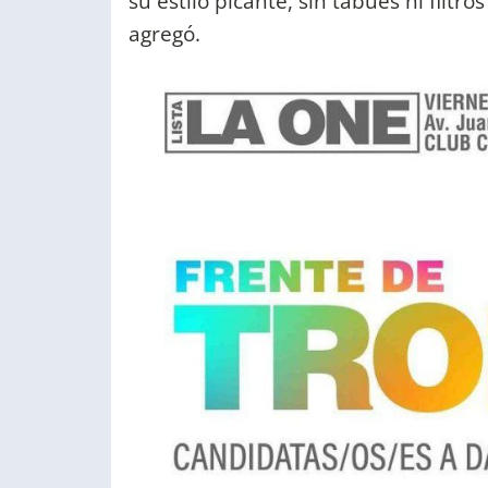
su estilo picante, sin tabúes ni filtr
agregó.