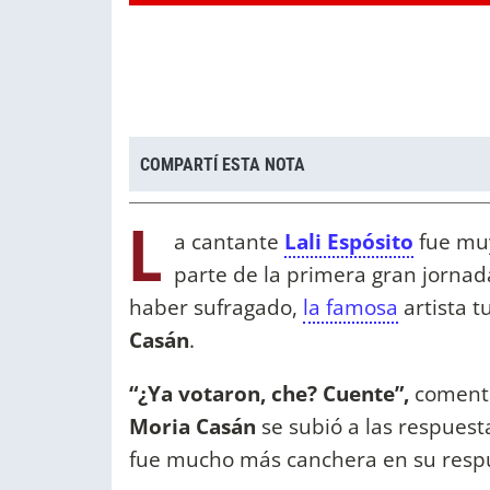
COMPARTÍ ESTA NOTA
L
a cantante
Lali Espósito
fue muy
parte de la primera gran jornad
haber sufragado,
la famosa
artista t
Casán
.
“¿Ya votaron, che? Cuente”,
comen
Moria Casán
se subió a las respuest
fue mucho más canchera en su resp