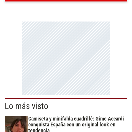
Lo más visto
Camiseta y minifalda cuadrillé: Gime Accardi
conquista España con un original look en
tendencia