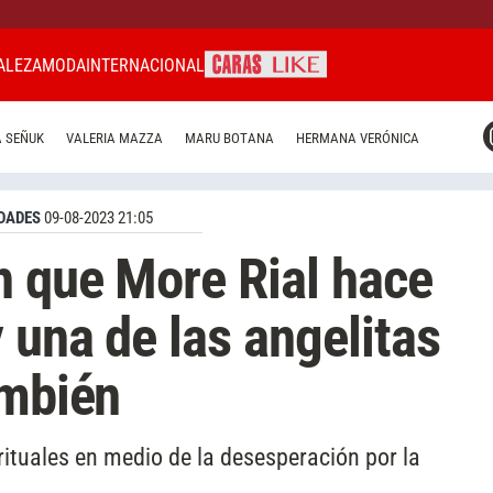
ALEZA
MODA
INTERNACIONAL
CARAS MIAMI
 SEÑUK
VALERIA MAZZA
MARU BOTANA
HERMANA VERÓNICA
CARAS BRASIL
CARAS URUGUAY
DADES
09-08-2023 21:05
n que More Rial hace
 una de las angelitas
ambién
 rituales en medio de la desesperación por la