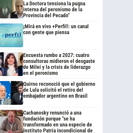
La Doctora tensiona la pugna
interna del peronismo de la
Provincia del Pecado"
¡Mirá en vivo +Perfil!: un canal
con gente que piensa
Encuesta rumbo a 2027: cuatro
consultoras midieron el desgaste
de Milei y la crisis de liderazgo
en el peronismo
Quirno reconoció que el gobierno
de Lula solicitó el retiro del
embajador argentino en Brasil
Cachanosky renunció a una
fundación porque "se ha
transformado en una especie de
Instituto Patria incondicional de