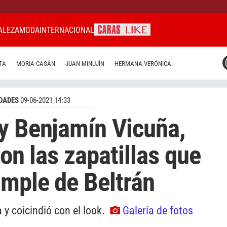
ALEZA
MODA
INTERNACIONAL
CARAS MIAMI
TA
MORIA CASÁN
JUAN MINUJÍN
HERMANA VERÓNICA
CARAS BRASIL
CARAS URUGUAY
DADES
09-06-2021 14:33
y Benjamín Vicuña,
son las zapatillas que
umple de Beltrán
 y coicindió con el look.
Galería de fotos