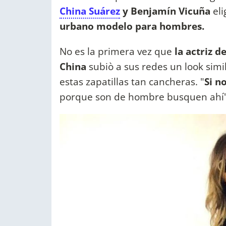
China Suárez
y Benjamín Vicuña
el
urbano modelo para hombres.
No es la primera vez que
la actriz d
China
subiò a sus redes un look simi
estas zapatillas tan cancheras. "
Si n
porque son de hombre busquen ahí