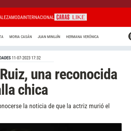
ALEZA
MODA
INTERNACIONAL
CARAS MIAMI
TA
MORIA CASÁN
JUAN MINUJÍN
HERMANA VERÓNICA
CARAS BRASIL
CARAS URUGUAY
DADES
11-07-2023 17:32
 Ruiz, una reconocida
lla chica
onocerse la noticia de que la actriz murió el