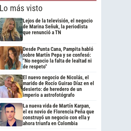
Lo más visto
Lejos de la televisión, el negocio
de Marina Señuk, la periodista
que renunció a TN
Desde Punta Cana, Pampita habló
sobre Martín Pepa y se confesó:
"No negocio la falta de lealtad ni
de respeto"
El nuevo negocio de Nicolás, el
marido de Rocío Guirao Díaz en el
desierto: de heredero de un
imperio a astrofotógrafo
La nueva vida de Martín Karpan,
el ex novio de Florencia Peña que
construyó un negocio con ella y
ahora triunfa en Colombia