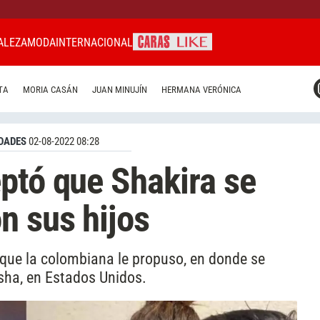
ALEZA
MODA
INTERNACIONAL
CARAS MIAMI
TA
MORIA CASÁN
JUAN MINUJÍN
HERMANA VERÓNICA
CARAS BRASIL
CARAS URUGUAY
DADES
02-08-2022 08:28
ptó que Shakira se
n sus hijos
o que la colombiana le propuso, en donde se
asha, en Estados Unidos.