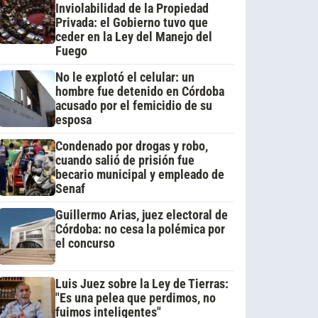
Inviolabilidad de la Propiedad
Privada: el Gobierno tuvo que
ceder en la Ley del Manejo del
Fuego
No le explotó el celular: un
hombre fue detenido en Córdoba
acusado por el femicidio de su
esposa
Condenado por drogas y robo,
cuando salió de prisión fue
becario municipal y empleado de
Senaf
Guillermo Arias, juez electoral de
Córdoba: no cesa la polémica por
el concurso
Luis Juez sobre la Ley de Tierras:
"Es una pelea que perdimos, no
fuimos inteligentes"