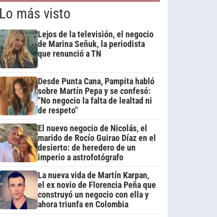
Lo más visto
Lejos de la televisión, el negocio
de Marina Señuk, la periodista
que renunció a TN
Desde Punta Cana, Pampita habló
sobre Martín Pepa y se confesó:
"No negocio la falta de lealtad ni
de respeto"
El nuevo negocio de Nicolás, el
marido de Rocío Guirao Díaz en el
desierto: de heredero de un
imperio a astrofotógrafo
La nueva vida de Martín Karpan,
el ex novio de Florencia Peña que
construyó un negocio con ella y
ahora triunfa en Colombia