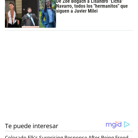
De Zoe Bogach a Lisandro "Licha"
Navarro, todos los "hermanitos" que
siguen a Javier Milei