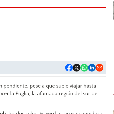
n pendiente, pese a que suele viajar hasta
nocer la Puglia, la afamada región del sur de
el
), los dos solos. Es verdad, yo viajo mucho a