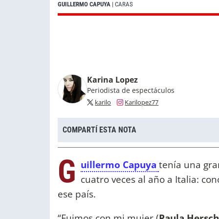
GUILLERMO CAPUYA
| CARAS
Karina Lopez
Periodista de espectáculos
karilo
Karilopez77
COMPARTÍ ESTA NOTA
G
uillermo Capuya
tenía una gra
cuatro veces al año a Italia: co
ese país.
“Fuimos con mi mujer (
Paula Hersch