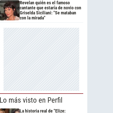
Revelan quién es el famoso
cantante que estaría de novio con
Griselda Siciliani: "Se mataban
con la mirada"
Lo más visto en Perfil
La historia real de "Elize: