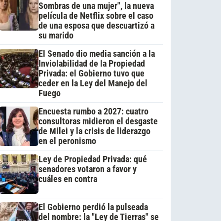
Sombras de una mujer", la nueva
película de Netflix sobre el caso
de una esposa que descuartizó a
su marido
El Senado dio media sanción a la
Inviolabilidad de la Propiedad
Privada: el Gobierno tuvo que
ceder en la Ley del Manejo del
Fuego
Encuesta rumbo a 2027: cuatro
consultoras midieron el desgaste
de Milei y la crisis de liderazgo
en el peronismo
Ley de Propiedad Privada: qué
senadores votaron a favor y
cuáles en contra
El Gobierno perdió la pulseada
del nombre: la "Ley de Tierras" se