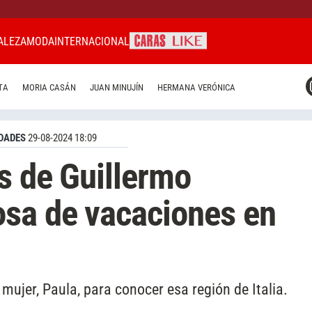
ALEZA
MODA
INTERNACIONAL
CARAS MIAMI
TA
MORIA CASÁN
JUAN MINUJÍN
HERMANA VERÓNICA
CARAS BRASIL
CARAS URUGUAY
DADES
29-08-2024 18:09
s de Guillermo
osa de vacaciones en
mujer, Paula, para conocer esa región de Italia.