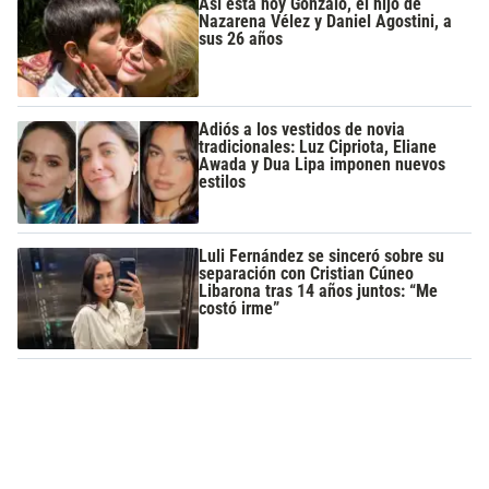
Así está hoy Gonzalo, el hijo de
Nazarena Vélez y Daniel Agostini, a
sus 26 años
Adiós a los vestidos de novia
tradicionales: Luz Cipriota, Eliane
Awada y Dua Lipa imponen nuevos
estilos
Luli Fernández se sinceró sobre su
separación con Cristian Cúneo
Libarona tras 14 años juntos: “Me
costó irme”