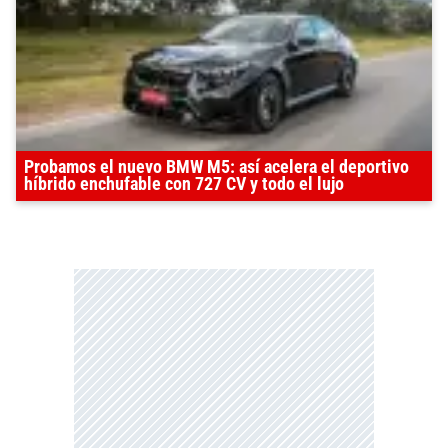
Probamos el nuevo BMW M5: así acelera el deportivo
híbrido enchufable con 727 CV y todo el lujo