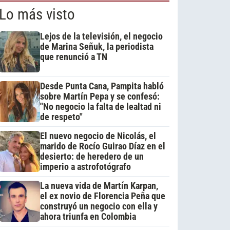
Lo más visto
Lejos de la televisión, el negocio
de Marina Señuk, la periodista
que renunció a TN
Desde Punta Cana, Pampita habló
sobre Martín Pepa y se confesó:
"No negocio la falta de lealtad ni
de respeto"
El nuevo negocio de Nicolás, el
marido de Rocío Guirao Díaz en el
desierto: de heredero de un
imperio a astrofotógrafo
La nueva vida de Martín Karpan,
el ex novio de Florencia Peña que
construyó un negocio con ella y
ahora triunfa en Colombia