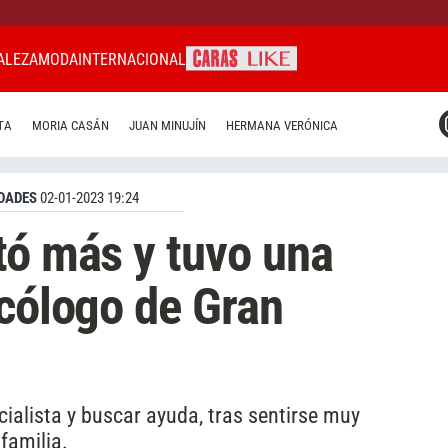
ALEZA
MODA
INTERNACIONAL
CARAS MIAMI
TA
MORIA CASÁN
JUAN MINUJÍN
HERMANA VERÓNICA
CARAS BRASIL
CARAS URUGUAY
DADES
02-01-2023 19:24
tó más y tuvo una
icólogo de Gran
cialista y buscar ayuda, tras sentirse muy
familia.